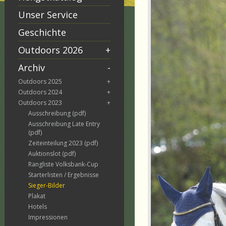
Unser Service
Geschichte
Outdoors 2026
+
Archiv
-
Outdoors 2025
+
Outdoors 2024
+
Outdoors 2023
+
Ausschreibung (pdf)
Ausschreibung Late Entry
(pdf)
Zeiteinteilung 2023 (pdf)
Auktionslot (pdf)
Rangliste Volksbank-Cup
Starterlisten / Ergebnisse
Sieger-Bilder
Plakat
Hotels
Impressionen