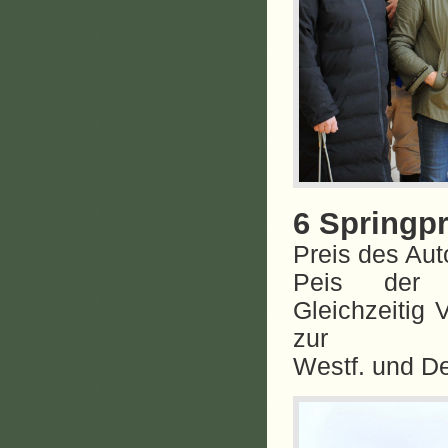
6 Springpr
Preis des Au
Peis der B
Gleichzeitig 
zur
Westf. und D