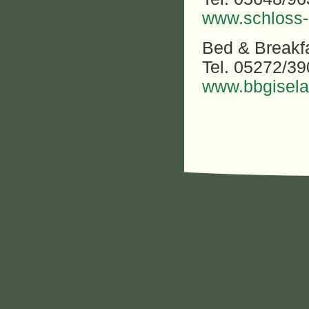
www.schloss-
Bed & Breakfa
Tel. 05272/3
www.bbgisela