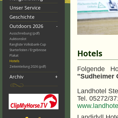
Unser Service
Geschichte
Outdoors 2026
-
Ausschreibung (pdf)
Auktionslot
Rangliste Volksbank-Cup
Starterlisten / Ergebnisse
Hotels
Plakat
Hotels
Zeiteinteilung 2026 (pdf)
Folgende Ho
"Sudheimer 
Archiv
+
Landhotel Ste
Tel. 05272/3
www.landhotel
Landidyll Hot