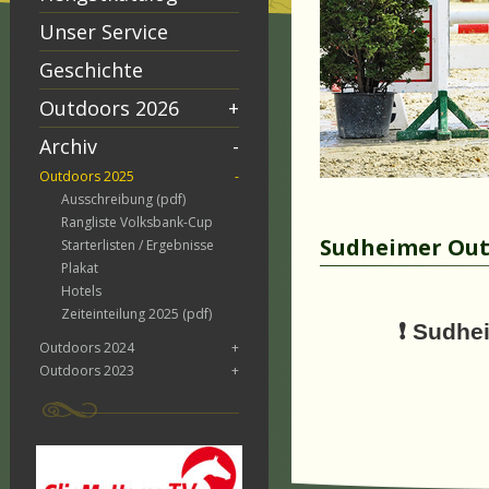
Unser Service
Geschichte
Outdoors 2026
+
Archiv
-
Outdoors 2025
-
Ausschreibung (pdf)
Rangliste Volksbank-Cup
Sudheimer Out
Starterlisten / Ergebnisse
Plakat
Hotels
Zeiteinteilung 2025 (pdf)
❗️
Sudhei
Outdoors 2024
+
Outdoors 2023
+